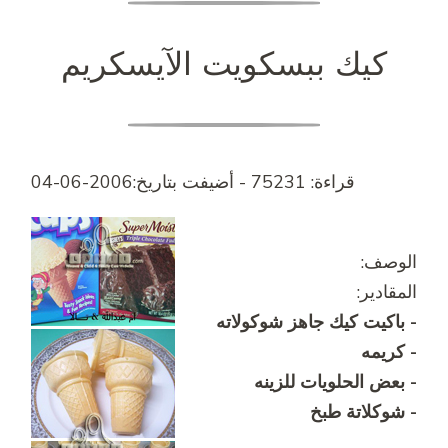
كيك ببسكويت الآيسكريم
قراءة: 75231 - أضيفت بتاريخ:2006-06-04
الوصف:
المقادير:
- باكيت كيك جاهز شوكولاته
- كريمه
- بعض الحلويات للزينه
- شوكلاتة طبخ