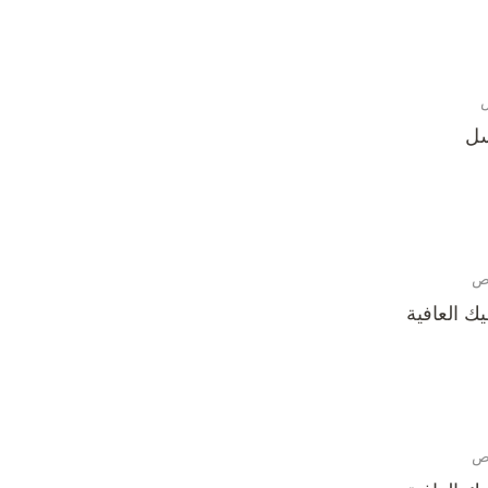
سل
يك العافية