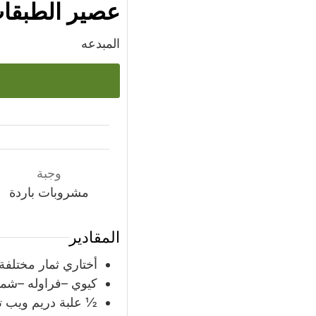
عصير الطبقات
المبدعه
وجبة
مشروبات باردة
المقادير
أختاري ثمار مختلفة 
كيوي –فراوله –شم
½
علبة
دريم ويب 