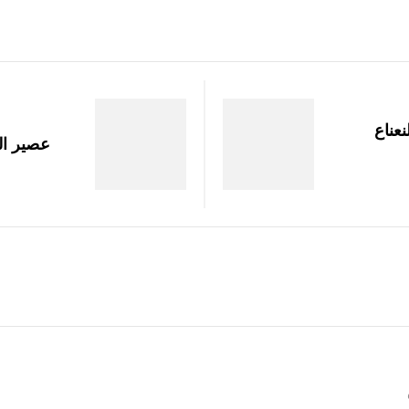
نعناع
عصير الت