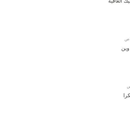
يك العافية
وين
را