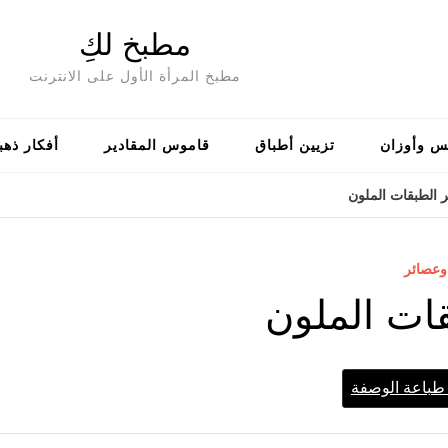
مطبخ لكِ
مطبخ المرأة الأول على الانترنت
س وأوزان
تزيين أطباق
قاموس المقادير
أفكار ذهب
 الطبقات الملون
عصائر
ات الملون
باعة الوصفة