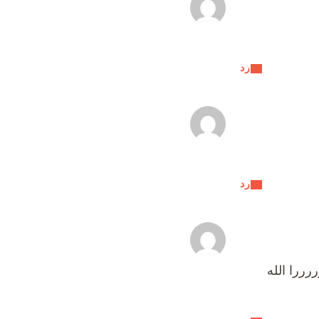
رد
رد
ررا الله