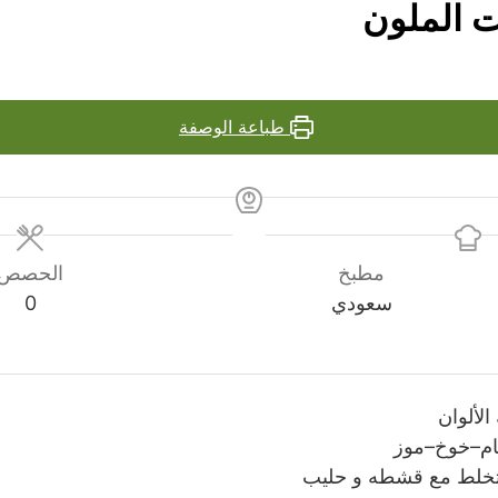
 الملون
طباعة الوصفة
مطبخ
الحصص
سعودي
0
الألوان
ام–خوخ–موز
تخلط مع قشطه و حليب