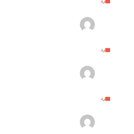
رد
رد
رد