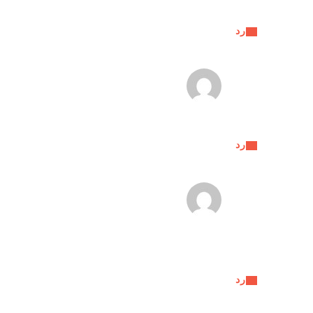
رد
رد
رد