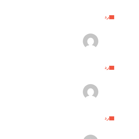
رد
رد
رد