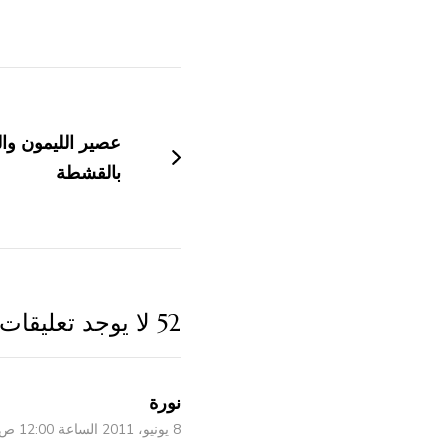
التنقل
بين
عصير الليمون وال
التدوينات
بالقشطة
52 لا يوجد تعليقات
نورة
8 يونيو، 2011 الساعة 12:00 ص