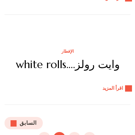
الإفطار
وايت رولز….white rolls
اقرأ المزيد
تعدد
السابق
صفحات