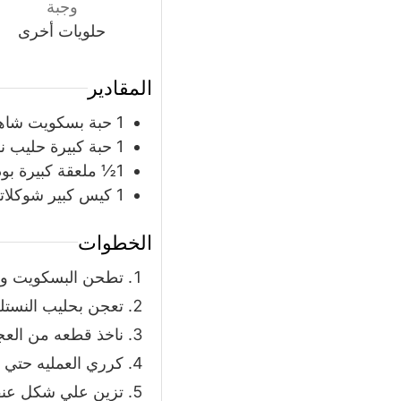
وجبة
حلويات أخرى
المقادير
1
حبة
بسكويت شاه
1
حبة
كبيرة حليب ن
1½
ملعقة كبيرة
بود
1
كيس كبير
شوكلاته
الخطوات
تطحن البسكويت ويو
تعجن بحليب النستله
ناخذ قطعه من العجي
كرري العمليه حتي ت
تزين علي شكل عنق