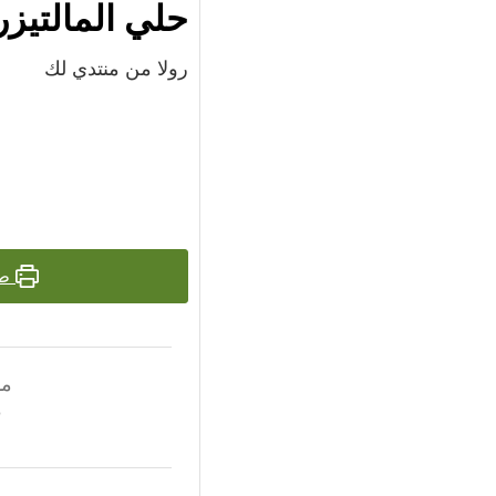
حلي المالتيزر
رولا من منتدي لك
طب
مد
0