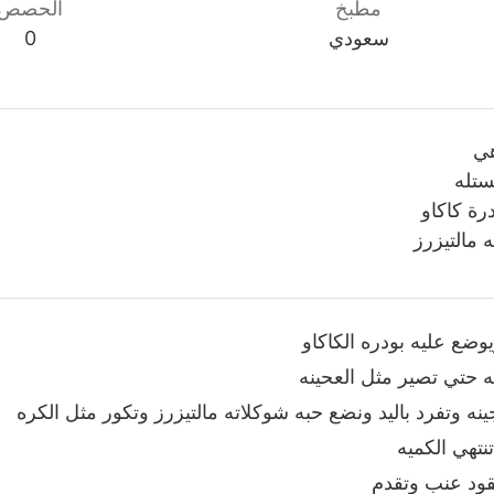
مطبخ
الحصص
سعودي
0
ي
ستله
رة كاكاو
 مالتيزرز
ضع عليه بودره الكاكاو
 حتي تصير مثل العحينه
نه وتفرد باليد ونضع حبه شوكلاته مالتيزرز وتكور مثل الكره
نتهي الكميه
ود عنب وتقدم