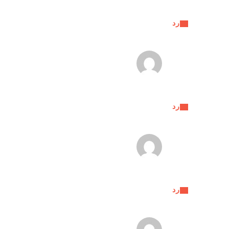
رد
رد
رد