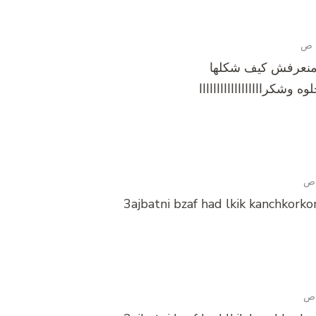
س منعرفش كيف شكلها
وشكراااااااااااااااااا
3ajbatni bzaf had lkik kanchkork