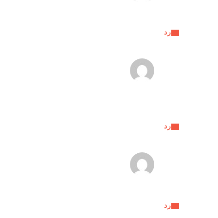
رد
رد
رد