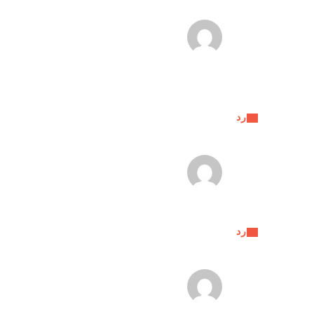
رد
رد