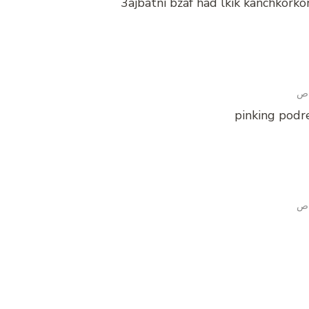
3ajbatni bzaf had lkik kanchkork
pinking podr