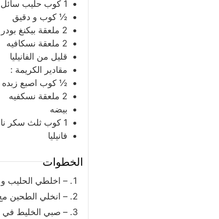
1
كوب
حليب سائل
½
كوب
و دقيق
2
ملعقة
بيكنغ بودر
2
ملعقة
نسكافيه
قليل من الفانيليا
مقادير الكريمة :
½
كوب
اصبع زبده (
2
ملعقة
نسكفيه
بيضه
1
كوب
ثلث سكر نا
فانيليا
الخطوات
– اخلطي الحليب و ال
– انخلي الطحين مع ا
– صبي الخليط في ص