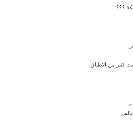
كة ؟؟؟
بت كثير من الاطباق
خالص