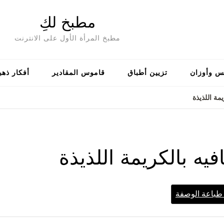
مطبخ لكِ
مطبخ المرأة الأول على الانترنت
س وأوزان
تزيين أطباق
قاموس المقادير
أفكار ذهب
مة اللذيذة
فيه بالكريمة اللذيذة
باعة الوصفة