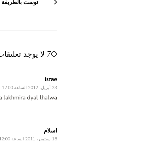
التدوينات
توست بالطريقة ا
70 لا يوجد تعليقات
israe
23 أبريل، 2012 الساعة 12:00 ص
a lakhmira dyal lhalwa
اسلام
18 سبتمبر، 2011 الساعة 12:00 ص