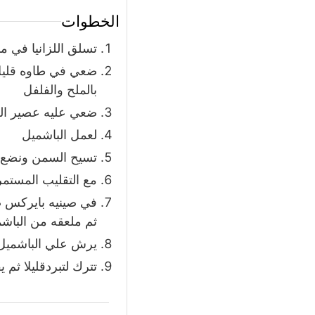
الخطوات
تسلق اللزانيا في ماء مغلي م
ضعي في طاوه قليل 
بالملح والفلفل
ضعي عليه عصير ال
لعمل الباشميل
تسيح السمن ونضع ع
مع التقليب المستمر
في صينيه بايركس ضع
ثم ملعقه من الباشم
يرش علي الباشميل 
تترك لتبردقليلا ثم ي