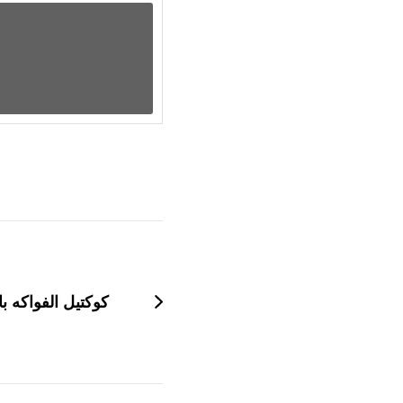
التنقل
بين
التدوينات
كوكتيل الفواكه با