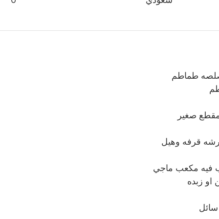
صلصه طماطم
م
مقطع صغير
رشه قرفه وهيل
 فيه مكعب ماجي
 او زبده
سائل