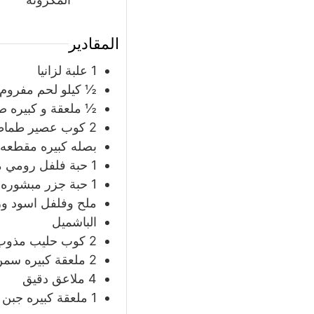
المقادير
1
علبة
لزانيا
½
كيلو
لحم مفروم
½
ملعقة
و كبيره 
2
كوب
عصير طماط
بصله كبيره مقطعه
1
حبة
فلفل رومي 
1
حبة
جزر مبشوره
ملح وفلفل اسود و
الباشميل
2
كوب
حليب مذوب
2
ملعقة
كبيره سمن
4
ملاعق
دقيق
1
ملعقة
كبيره جبن 