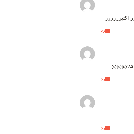
 اكتيرررررر
رد
@
رد
رد