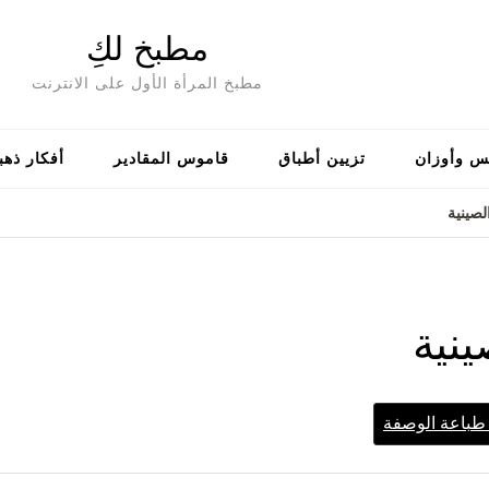
مطبخ لكِ
مطبخ المرأة الأول على الانترنت
س وأوزان
تزيين أطباق
قاموس المقادير
أفكار ذهب
لصينية
ينية
باعة الوصفة