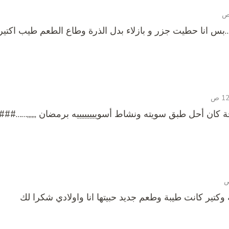
س انا حطيت جزر و بازلاء بدل الذرة وطاع الطعم طيب اكتيرر
احة كان أحل طبق سويته ونشاط أسوييييييييه برمضان ,,,,,,……####2@@
كتير كانت طيبة وطعم جديد حبيتها انا واولادي شكرا لك