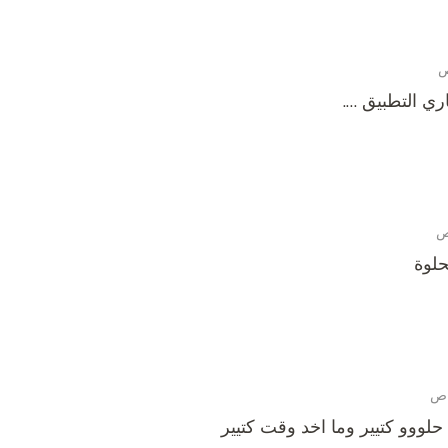
ي التطبيق ….
حلوة
لووو كتيير وما اخد وقت كتيير