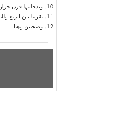
وتدخلينها فرن حرارته 350 فهرنهاي
تقريبا بين الربع و
وصحتين وهنا
التنقل