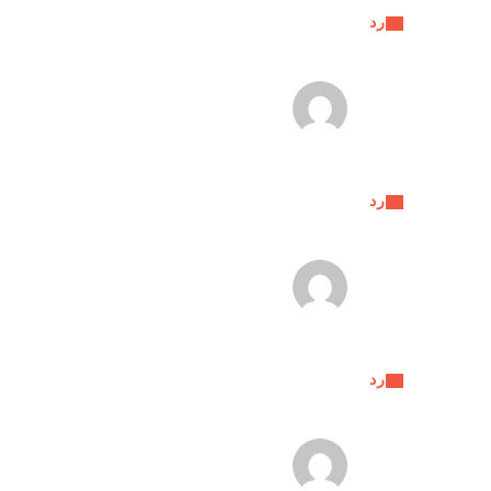
رد
رد
رد