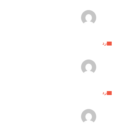
رد
رد