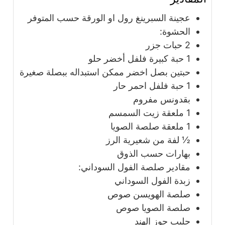
عجينة السبرينغ رول او الورقة حسب المتوفر
الحشوة:
2
حبات
جزر
1
حبة
كبيرة فلفل أخضر حلو
حبتين بصل اخضر ممكن استبداله ببصلة صغيرة
1
حبة
فلفل احمر حار
بقدونس مفروم
1
ملعقة
زيت السمسم
1
ملعقة
صلصة الصويا
½
لفة من شعيرية الرز
بهارات حسب الذوق
مقادير صلصة الفول السوداني:
زبدة الفول السوداني
صلصة الهويسن صوص
صلصة الصويا صوص
حليب جوز الهند