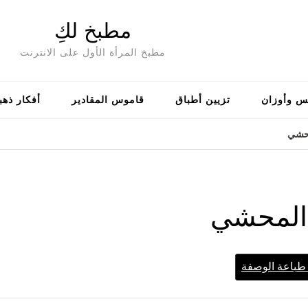
مطبخ لكِ
مطبخ المرأة الأول على الانترنت
س وأوزان
تزيين أطباق
قاموس المقادير
أفكار ذهب
محشي
المحشي
باعة الوصفة