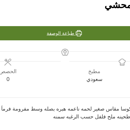
لمحشي
طباعة الوصفة
مطبخ
الحصص
سعودي
0
وسا مقاس صغير لحمه ناعمه هبره بصله وسط مفرومة فرماَ ناع
طحينه ملح فلفل حسب الرغبه سمنه