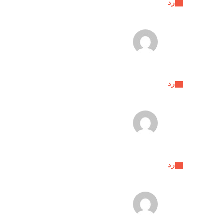
رد
رد
رد