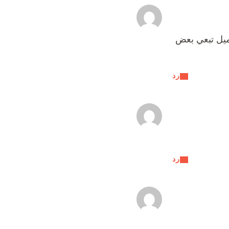
ميل تبعي بعض
رد
رد