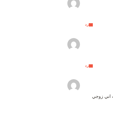
رد
رد
 اني زوجي