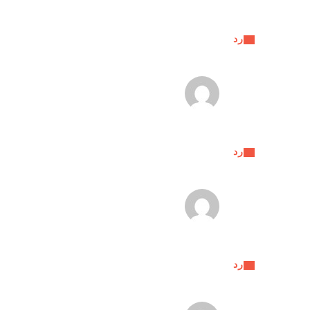
رد
رد
رد