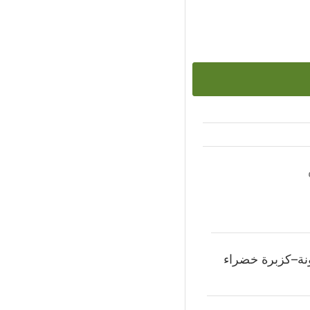
نة–كزبرة خضراء