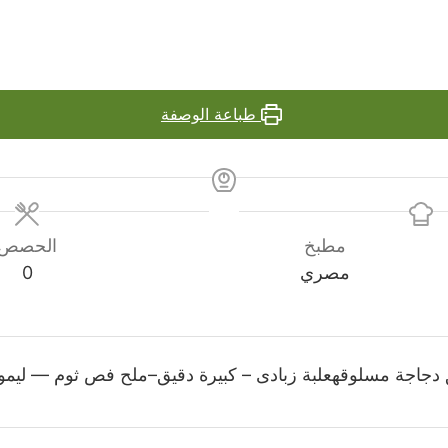
طباعة الوصفة
مطبخ
الحصص
مصري
0
دجاجة مسلوقهعلبة زبادى – كبيرة دقيق–ملح فص ثوم — ليمو