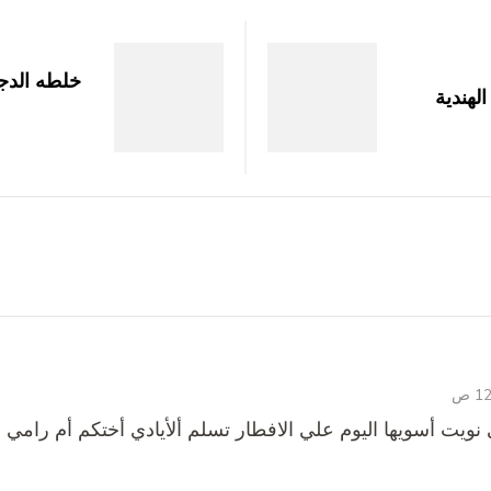
خلطه الدج
الهندية
ي نويت أسويها اليوم علي الافطار تسلم ألأيادي أختكم أم رامي