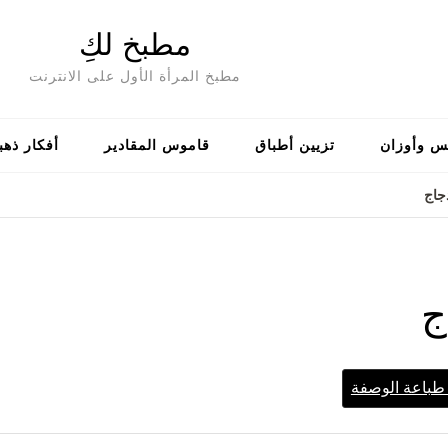
مطبخ لكِ
مطبخ المرأة الأول على الانترنت
س وأوزان
تزيين أطباق
قاموس المقادير
أفكار ذهب
جاج
ج
باعة الوصفة