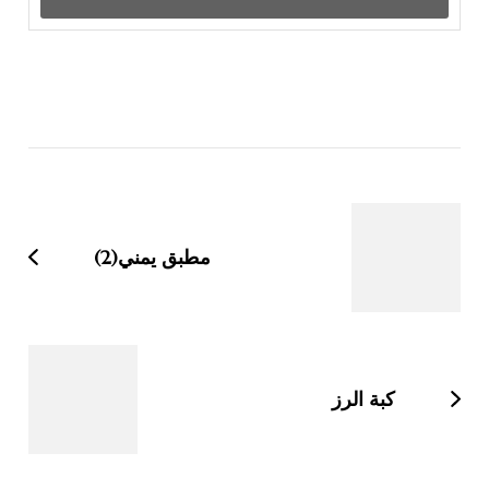
التنقل
بين
التدوينات
مطبق يمني(2)
كبة الرز