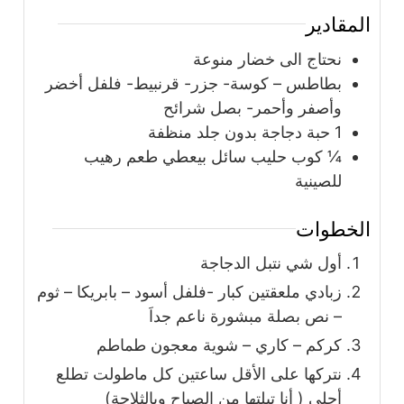
المقادير
نحتاج الى خضار منوعة
بطاطس – كوسة- جزر- قرنبيط- فلفل أخضر
وأصفر وأحمر- بصل شرائح
1
حبة
دجاجة بدون جلد منظفة
¼
كوب
حليب سائل بيعطي طعم رهيب
للصينية
الخطوات
أول شي نتبل الدجاجة
زبادي ملعقتين كبار -فلفل أسود – بابريكا – ثوم
– نص بصلة مبشورة ناعم جداَ
كركم – كاري – شوية معجون طماطم
نتركها على الأقل ساعتين كل ماطولت تطلع
أحلى ( أنا تبلتها من الصباح وبالثلاجة)