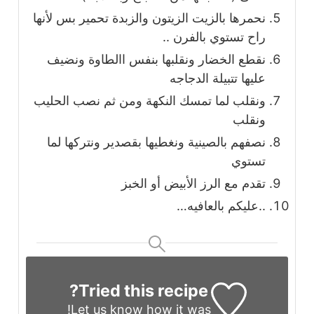
نحمرها بالزيت الزيتون والزبدة تحمير بس لأنها
راح تستوي بالفرن ..
نقطع الخضار ونقلبها بنفس االطاوة ونضيف
عليها تتبيلة الدجاجه
ونقلب لما تمسك النكهة ومن ثم نصب الحليب
ونقلب
نصفهم بالصينية ونغطيها بقصدير ونتركها لما
تستوي
تقدم مع الرز الأبيض أو الخبز
..عليكم بالعافيه…
Tried this recipe?
Let us know
how it was!