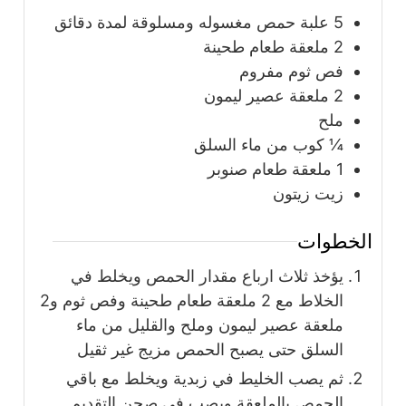
5
علبة
حمص مغسوله ومسلوقة لمدة دقائق
2
ملعقة
طعام طحينة
فص ثوم مفروم
2
ملعقة
عصير ليمون
ملح
¼
كوب
من ماء السلق
1
ملعقة
طعام صنوبر
زيت زيتون
الخطوات
يؤخذ ثلاث ارباع مقدار الحمص ويخلط في
الخلاط مع 2 ملعقة طعام طحينة وفص ثوم و2
ملعقة عصير ليمون وملح والقليل من ماء
السلق حتى يصبح الحمص مزيج غير ثقيل
ثم يصب الخليط في زبدية ويخلط مع باقي
الحمص بالملعقة ويصب في صحن التقديم