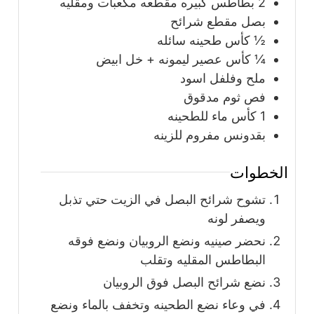
2
بطاطس كبيره مقطعه مكعبات ومقليه
بصل مقطع شرائح
½
كأس
طحينه سائله
¼
كأس
عصير ليمونه + خل ابيض
ملح وفلفل اسود
فص ثوم مدقوق
1
كأس
ماء للطحينه
بقدونس مفروم للزينه
الخطوات
تشوح شرائح البصل في الزيت حتي تذبل
ويصفر لونه
نحضر صينيه ونضع الروبيان ونضع فوقه
البطاطس المقليه وتقلب
نضع شرائح البصل فوق الروبيان
في وعاء نضع الطحينه وتخفف بالماء ونضع