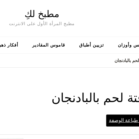
مطبخ لكِ
مطبخ المرأة الأول على الانترنت
س وأوزان
تزيين أطباق
قاموس المقادير
أفكار ذهب
حم بالبادنجان
تة لحم بالبادنجان
باعة الوصفة