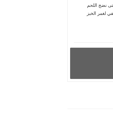
حتى نضج اللحم
في لغمر الخبز