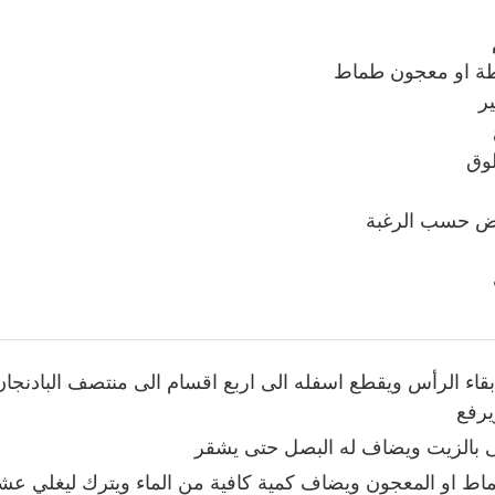
ة او معجون طماط
ر
وق
مض حسب الرغبة
بقاء الرأس ويقطع اسفله الى اربع اقسام الى منتصف البادنجا
يرفع
ى بالزيت ويضاف له البصل حتى يشقر
ط او المعجون ويضاف كمية كافية من الماء ويترك ليغلي عش