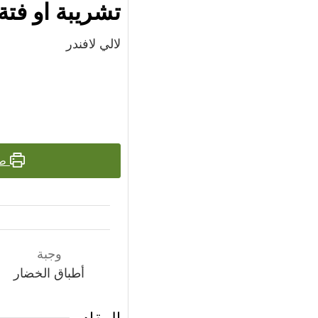
تشريبة او فتة
لالي لافندر
طب
وجبة
أطباق الخضار
المقادير