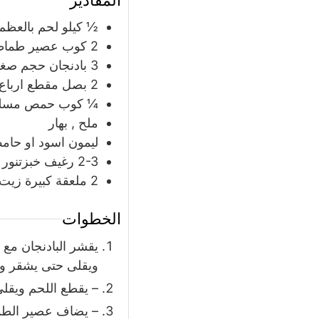
½
كيلو
لحم بالعظم
2
كوب
عصير طماط
3
بادنجان حجم صغي
2
بصل مقطع ارباع
¼
كوب
حمص مسل
ملح , بهار
ليمون اسود او حا
2-3
رغيف خبزتنور
2
ملعقة كبيرة
زيت
الخطوات
يقشر البادنجان مع 
ويقلى حتى يشقر و
– يقطع اللحم ويقل
– يضاف عصير الطما