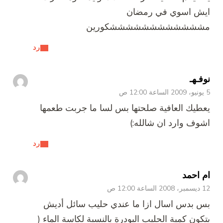
ايش اسوي في رمضان
مششششششششششششكورين
رد
نوفـهـ
5 يونيو، 2009 الساعة 12:00 ص
يعطيك العافية صلحتها بس لسا ما جربت طعمها
اشوف وارد ان شالله:)
رد
ام احمد
12 ديسمبر، 2008 الساعة 12:00 ص
بس بدس اسال ازا ما عندي حليب سائل أديش
بتكون كمية الحليب البودرة بالنسبة لكاسة الماء (