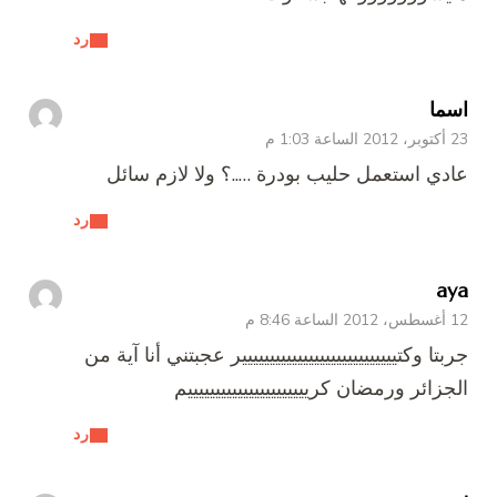
رد
اسما
23 أكتوبر، 2012 الساعة 1:03 م
عادي استعمل حليب بودرة …..؟ ولا لازم سائل
رد
aya
12 أغسطس، 2012 الساعة 8:46 م
جربتا وكتيييييييييييييييييييييييييييير عجبتني أنا آية من
الجزائر ورمضان كرييييييييييييييييييييييم
رد