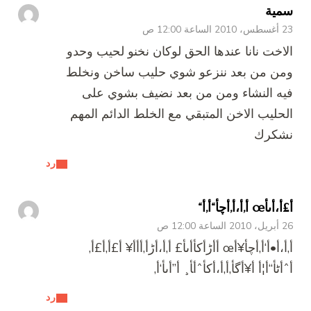
سمية
23 أغسطس، 2010 الساعة 12:00 ص
الاخت نانا عندها الحق لوكان نخنو لحيب وحدو
ومن من بعد ننزعو شوي حليب ساخن ونخلط
فيه النشاء ومن من بعد نضيف بشوي على
الحليب الاخن المتبقي مع الخلط الدائم المهم
نشكرك
رد
أ£أ،أںأœ أ‚أ،أ‚أچأ“أ‚أ“
26 أبريل، 2010 الساعة 12:00 ص
أ‚أ،أ•أ‘أ‚أچأ¥أœ أ­أڑأکأ­أںأ£ أ‚أ،أڑأ‚أ‌أ­أ¥ أ£أ‚أ£أ‚
أˆأٹأ“أ¦أ­ أ¥أگأ‚أ‚أ،أکأˆأ‍أ¸ أ”أںأ‘أ‚
رد