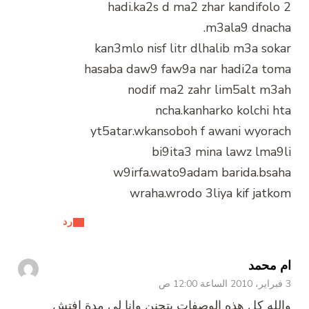
hadi.ka2s d ma2 zhar kandifolo 2
m3ala9 dnacha.
kan3mlo nisf litr dlhalib m3a sokar
hasaba daw9 faw9a nar hadi2a toma
nodif ma2 zahr lim5alt m3ah
ncha.kanharko kolchi hta
yt5atar.wkansoboh f awani wyorach
bi9ita3 mina lawz lma9li
w9irfa.wato9adam barida.bsaha
wraha.wrodo 3liya kif jatkom
رد
ام محمد
3 فبراير، 2010 الساعة 12:00 ص
والله كل هذه الوصفات بتجنن وانا لي مدة افتش