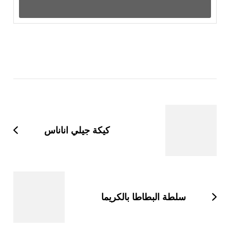
التنقل
بين
التدوينات
كيكة جيلي اناناس
سلطة البطاطا بالكريما