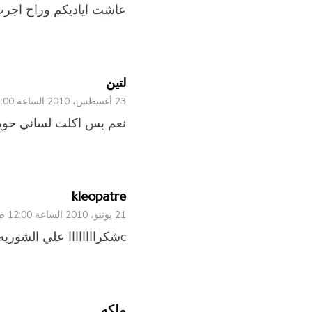
عاشت اياديكم وراح اجرب
لتين
23 أغسطس، 2010 الساعة 12:00 ص
نعم بس اكلت لساني حوير
kleopatre
21 يونيو، 2010 الساعة 12:00 ص
cشكراااااااا علي الشوربه اللذيذةça ?!!!
ملكه