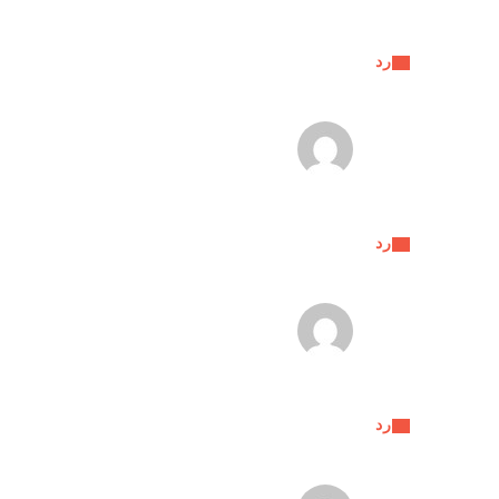
رد
رد
رد