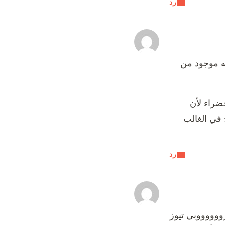
رد
 لكن حبيت ارد على استفسار الاخت hassina رغم انه موجود من
خضراء لأن
 في الغالب
رد
ووووووبي تيوز