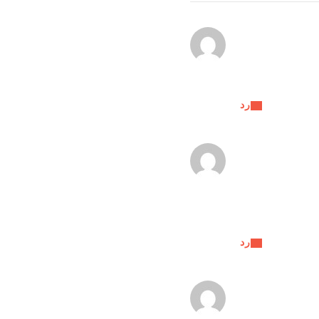
رد
رد