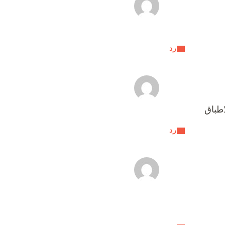
رد
طباق
رد