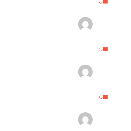
رد
رد
رد