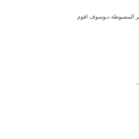
ير المضبوطة دىوسوف اقوم