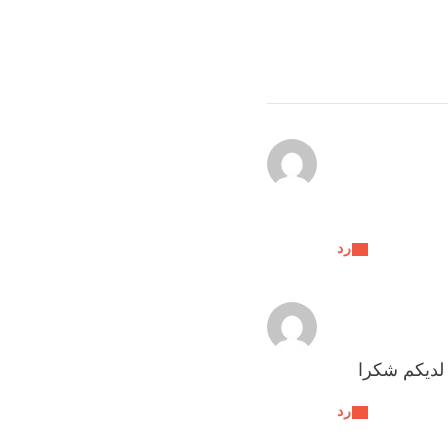
رد
 لديكم شكرا
رد