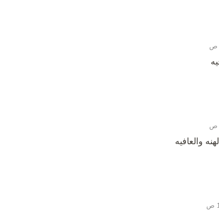
يه
نه والعافيه