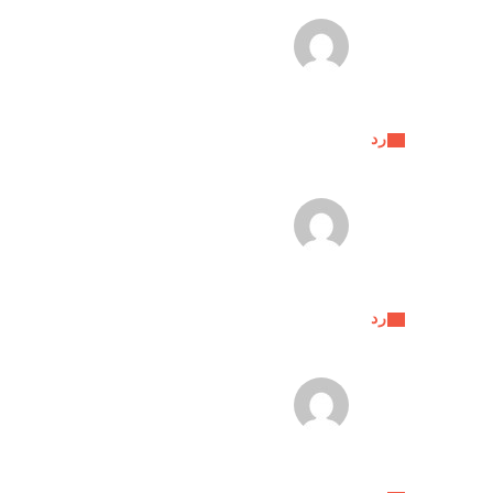
رد
رد