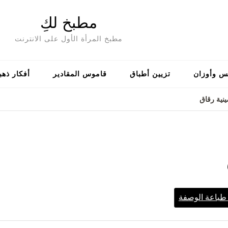
مطبخ لكِ
مطبخ المرأة الأول على الانترنت
س وأوزان
تزيين أطباق
قاموس المقادير
أفكار ذهب
نية رقاق
باعة الوصفة